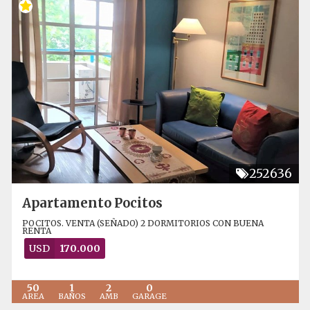
252636
Apartamento Pocitos
POCITOS. VENTA (SEÑADO) 2 DORMITORIOS CON BUENA
RENTA
USD
170.000
50
1
2
0
AREA
BAÑOS
AMB
GARAGE