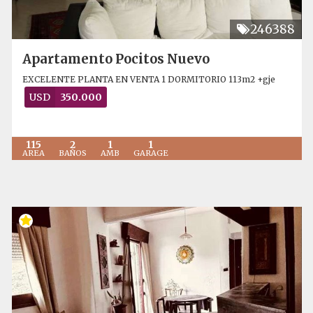
246388
Apartamento Pocitos Nuevo
EXCELENTE PLANTA EN VENTA 1 DORMITORIO 113m2 +gje
USD
350.000
115
2
1
1
AREA
BAÑOS
AMB
GARAGE