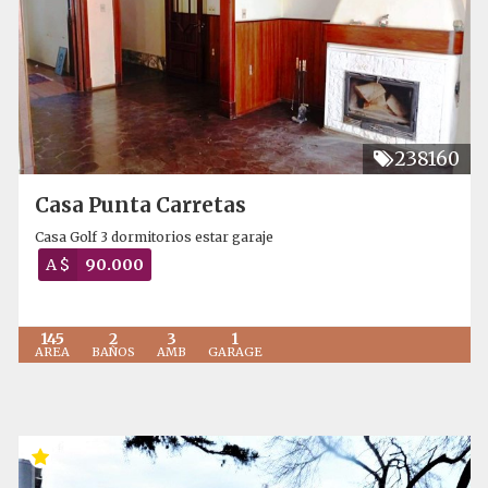
238160
Casa Punta Carretas
Casa Golf 3 dormitorios estar garaje
A $
90.000
145
2
3
1
AREA
BAÑOS
AMB
GARAGE