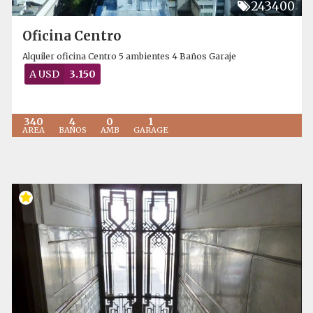
243400
Oficina Centro
Alquiler oficina Centro 5 ambientes 4 Baños Garaje
A USD
3.150
340
4
0
1
AREA
BAÑOS
AMB
GARAGE