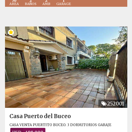
76
2
2
1
AREA
BAÑOS
AMB
GARAGE
252001
Casa Puerto del Buceo
CASA VENTA PUERTITO BUCEO. 3 DORMITORIOS GARAJE