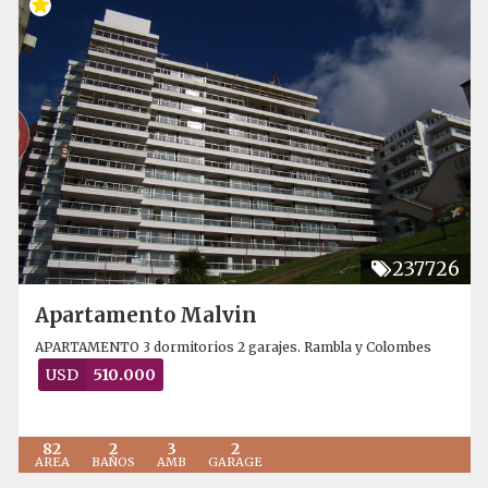
237726
Apartamento Malvin
APARTAMENTO 3 dormitorios 2 garajes. Rambla y Colombes
USD
510.000
82
2
3
2
AREA
BAÑOS
AMB
GARAGE