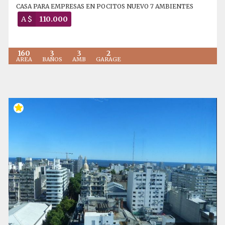
CASA PARA EMPRESAS EN POCITOS NUEVO 7 AMBIENTES
A $
110.000
160
3
3
2
AREA
BAÑOS
AMB
GARAGE