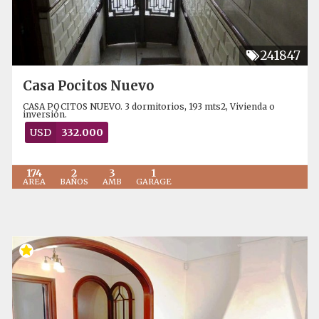
241847
Casa Pocitos Nuevo
CASA POCITOS NUEVO. 3 dormitorios, 193 mts2, Vivienda o
inversión.
USD
332.000
174
2
3
1
AREA
BAÑOS
AMB
GARAGE