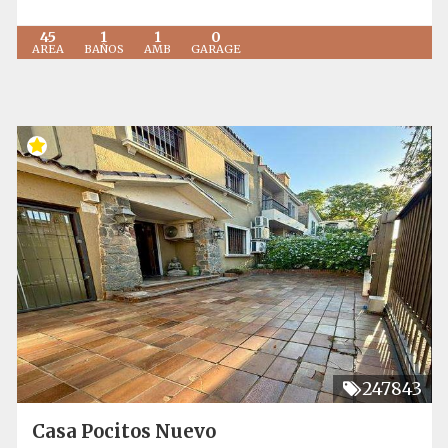
45
1
1
0
AREA
BAÑOS
AMB
GARAGE
247843
Casa Pocitos Nuevo