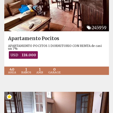
245959
Apartamento Pocitos
APARTAMENTO POCITOS 1 DORMITORIO CON RENTA de casi
un 7%
USD
118.000
40
1
1
0
AREA
BAÑOS
AMB
GARAGE