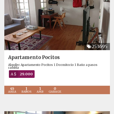
253695
Apartamento Pocitos
Alquiler Apartamento Pocitos 1 Dormitorio 1 Baño a pasos
rambla
A $
29.000
45
1
1
0
AREA
BAÑOS
AMB
GARAGE