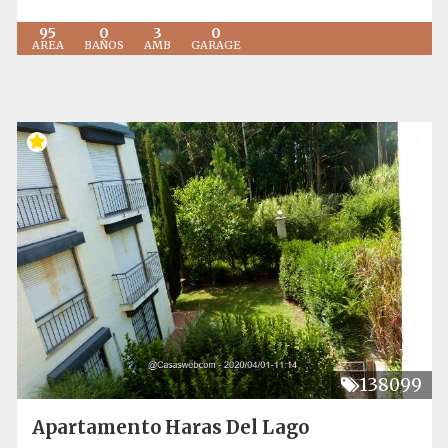
95
0
3
0
AREA
BAÑOS
AMB
GARAGE
138099
Apartamento Haras Del Lago