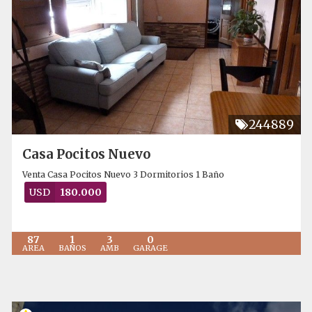
244889
Casa Pocitos Nuevo
Venta Casa Pocitos Nuevo 3 Dormitorios 1 Baño
USD
180.000
87
1
3
0
AREA
BAÑOS
AMB
GARAGE