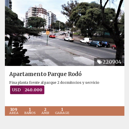
220904
Apartamento Parque Rodó
Fina planta frente al parque 2 dormitorios y servicio
USD
240.000
109
1
2
1
AREA
BAÑOS
AMB
GARAGE