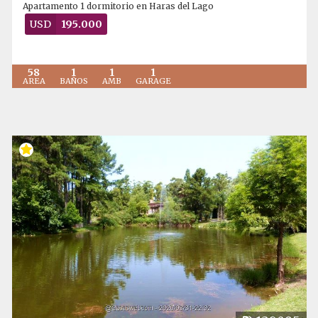
Apartamento 1 dormitorio en Haras del Lago
USD
195.000
58
1
1
1
AREA
BAÑOS
AMB
GARAGE