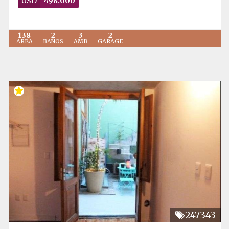
USD
498.000
138
2
3
2
AREA
BAÑOS
AMB
GARAGE
247343